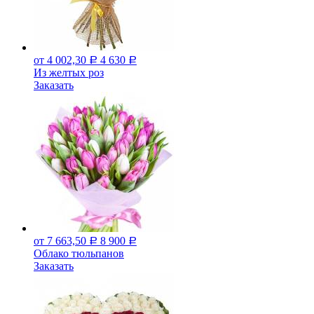
от 4 002,30
4 630
Р
Р
Из желтых роз
Заказать
от 7 663,50
8 900
Р
Р
Облако тюльпанов
Заказать