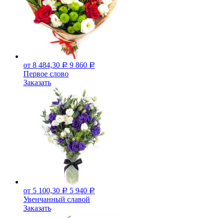
от 8 484,30
9 860
Р
Р
Первое слово
Заказать
от 5 100,30
5 940
Р
Р
Увенчанный славой
Заказать