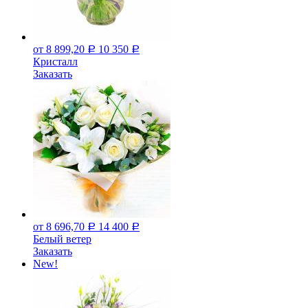
от 8 899,20
10 350
Р
Р
Кристалл
Заказать
от 8 696,70
14 400
Р
Р
Белый ветер
Заказать
New!