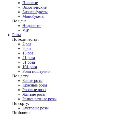
Полевые
Экзотические
Бизнес букеты
Монобукеты
По цене:
Недорогие
VIP
Розы
По количеству:
7 роз
9 роз
15 роз
21 роза
51 роза
101 роза
Розы поштучно
По цвету:
Белые розы
Красные розы
Розовые розы
Желтые розы
Разноцветные розы
По сорту:
Кустовые розы
По форме: