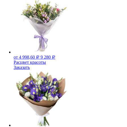
от 4 998,60
9 280
Р
Р
Расцвет красоты
Заказать