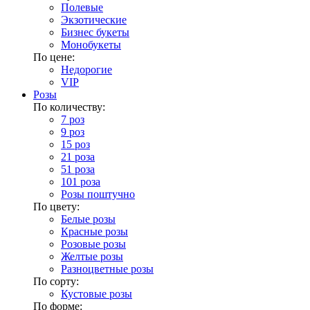
Полевые
Экзотические
Бизнес букеты
Монобукеты
По цене:
Недорогие
VIP
Розы
По количеству:
7 роз
9 роз
15 роз
21 роза
51 роза
101 роза
Розы поштучно
По цвету:
Белые розы
Красные розы
Розовые розы
Желтые розы
Разноцветные розы
По сорту:
Кустовые розы
По форме: