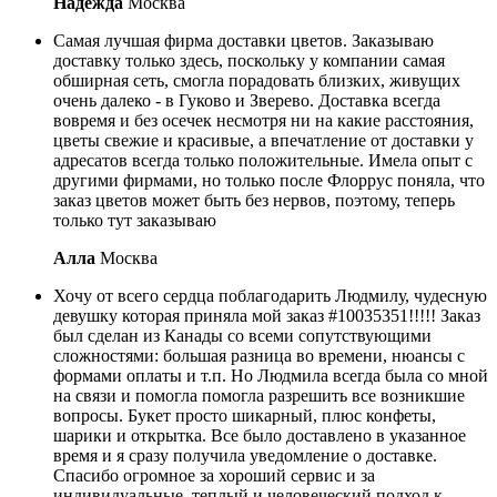
Надежда
Москва
Самая лучшая фирма доставки цветов. Заказываю
доставку только здесь, поскольку у компании самая
обширная сеть, смогла порадовать близких, живущих
очень далеко - в Гуково и Зверево. Доставка всегда
вовремя и без осечек несмотря ни на какие расстояния,
цветы свежие и красивые, а впечатление от доставки у
адресатов всегда только положительные. Имела опыт с
другими фирмами, но только после Флоррус поняла, что
заказ цветов может быть без нервов, поэтому, теперь
только тут заказываю
Алла
Москва
Хочу от всего сердца поблагодарить Людмилу, чудесную
девушку которая приняла мой заказ #10035351!!!!! Заказ
был сделан из Канады со всеми сопутствующими
сложностями: большая разница во времени, нюансы с
формами оплаты и т.п. Но Людмила всегда была со мной
на связи и помогла помогла разрешить все возникшие
вопросы. Букет просто шикарный, плюс конфеты,
шарики и открытка. Все было доставлено в указанное
время и я сразу получила уведомление о доставке.
Спасибо огромное за хороший сервис и за
индивидуальные, теплый и человеческий подход к