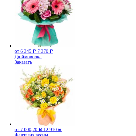
от 6 345
7 370
Р
Р
Дюймовочка
Заказать
от 7 000,20
12 910
Р
Р
Фантазия весны