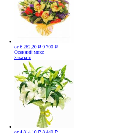
от 6 262,20
9 700
Р
Р
Осенний микс
Заказать
от 4 814,10
8 440
Р
Р