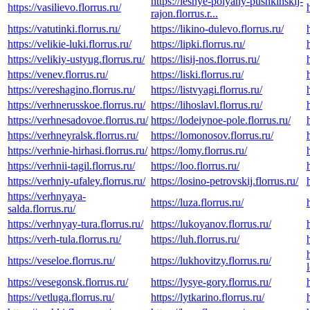
https://lesnye-polyany-pushkinskij-
https://vasilievo.florrus.ru/
rajon.florrus.r...
https://vatutinki.florrus.ru/
https://likino-dulevo.florrus.ru/
https://velikie-luki.florrus.ru/
https://lipki.florrus.ru/
https://velikiy-ustyug.florrus.ru/
https://lisij-nos.florrus.ru/
https://venev.florrus.ru/
https://liski.florrus.ru/
https://vereshagino.florrus.ru/
https://listvyagi.florrus.ru/
https://verhnerusskoe.florrus.ru/
https://lihoslavl.florrus.ru/
https://verhnesadovoe.florrus.ru/
https://lodeiynoe-pole.florrus.ru/
https://verhneyralsk.florrus.ru/
https://lomonosov.florrus.ru/
https://verhnie-hirhasi.florrus.ru/
https://lomy.florrus.ru/
https://verhnii-tagil.florrus.ru/
https://loo.florrus.ru/
https://verhniy-ufaley.florrus.ru/
https://losino-petrovskij.florrus.ru/
https://verhnyaya-
https://luza.florrus.ru/
salda.florrus.ru/
https://verhnyay-tura.florrus.ru/
https://lukoyanov.florrus.ru/
https://verh-tula.florrus.ru/
https://luh.florrus.ru/
https://veseloe.florrus.ru/
https://lukhovitzy.florrus.ru/
https://vesegonsk.florrus.ru/
https://lysye-gory.florrus.ru/
https://vetluga.florrus.ru/
https://lytkarino.florrus.ru/