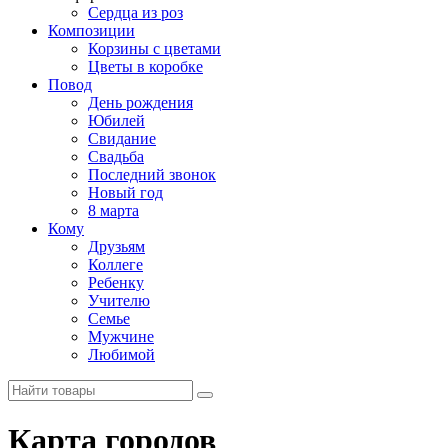
Сердца из роз
Композиции
Корзины с цветами
Цветы в коробке
Повод
День рождения
Юбилей
Свидание
Свадьба
Последний звонок
Новый год
8 марта
Кому
Друзьям
Коллеге
Ребенку
Учителю
Семье
Мужчине
Любимой
Карта городов