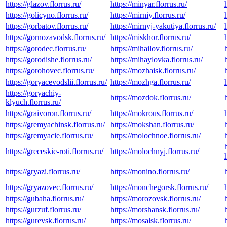
https://glazov.florrus.ru/
https://minyar.florrus.ru/
https://golicyno.florrus.ru/
https://mirniy.florrus.ru/
https://gorbatov.florrus.ru/
https://mirnyj-yakutiya.florrus.ru/
https://gornozavodsk.florrus.ru/
https://miskhor.florrus.ru/
https://gorodec.florrus.ru/
https://mihailov.florrus.ru/
https://gorodishe.florrus.ru/
https://mihaylovka.florrus.ru/
https://gorohovec.florrus.ru/
https://mozhaisk.florrus.ru/
https://goryacevodslii.florrus.ru/
https://mozhga.florrus.ru/
https://goryachiy-
https://mozdok.florrus.ru/
klyuch.florrus.ru/
https://graivoron.florrus.ru/
https://mokrous.florrus.ru/
https://gremyachinsk.florrus.ru/
https://mokshan.florrus.ru/
https://gremyacie.florrus.ru/
https://molochnoe.florrus.ru/
https://greceskie-roti.florrus.ru/
https://molochnyj.florrus.ru/
https://gryazi.florrus.ru/
https://monino.florrus.ru/
https://gryazovec.florrus.ru/
https://monchegorsk.florrus.ru/
https://gubaha.florrus.ru/
https://morozovsk.florrus.ru/
https://gurzuf.florrus.ru/
https://morshansk.florrus.ru/
https://gurevsk.florrus.ru/
https://mosalsk.florrus.ru/