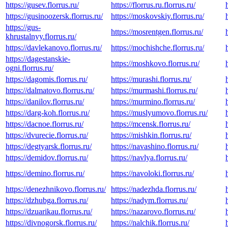
https://gusev.florrus.ru/
https://florrus.ru.florrus.ru/
https://gusinoozersk.florrus.ru/
https://moskovskiy.florrus.ru/
https://gus-
https://mosrentgen.florrus.ru/
khrustalnyy.florrus.ru/
https://davlekanovo.florrus.ru/
https://mochishche.florrus.ru/
https://dagestanskie-
https://moshkovo.florrus.ru/
ogni.florrus.ru/
https://dagomis.florrus.ru/
https://murashi.florrus.ru/
https://dalmatovo.florrus.ru/
https://murmashi.florrus.ru/
https://danilov.florrus.ru/
https://murmino.florrus.ru/
https://darg-koh.florrus.ru/
https://muslyumovo.florrus.ru/
https://dacnoe.florrus.ru/
https://mcensk.florrus.ru/
https://dvurecie.florrus.ru/
https://mishkin.florrus.ru/
https://degtyarsk.florrus.ru/
https://navashino.florrus.ru/
https://demidov.florrus.ru/
https://navlya.florrus.ru/
https://demino.florrus.ru/
https://navoloki.florrus.ru/
https://denezhnikovo.florrus.ru/
https://nadezhda.florrus.ru/
https://dzhubga.florrus.ru/
https://nadym.florrus.ru/
https://dzuarikau.florrus.ru/
https://nazarovo.florrus.ru/
https://divnogorsk.florrus.ru/
https://nalchik.florrus.ru/