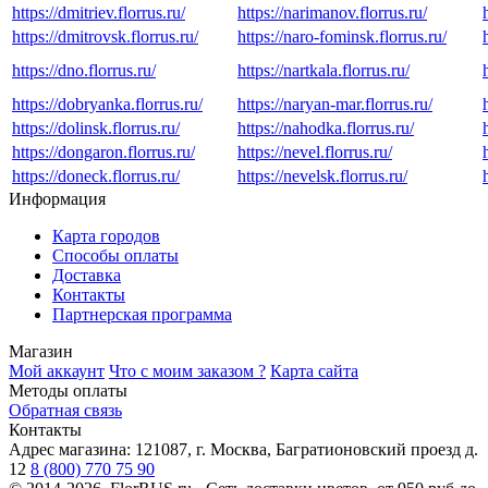
https://dmitriev.florrus.ru/
https://narimanov.florrus.ru/
https://dmitrovsk.florrus.ru/
https://naro-fominsk.florrus.ru/
https://dno.florrus.ru/
https://nartkala.florrus.ru/
https://dobryanka.florrus.ru/
https://naryan-mar.florrus.ru/
https://dolinsk.florrus.ru/
https://nahodka.florrus.ru/
https://dongaron.florrus.ru/
https://nevel.florrus.ru/
https://doneck.florrus.ru/
https://nevelsk.florrus.ru/
Информация
Карта городов
Способы оплаты
Доставка
Контакты
Партнерская программа
Магазин
Мой аккаунт
Что с моим заказом ?
Карта сайта
Методы оплаты
Обратная связь
Контакты
Адрес магазина:
121087, г. Москва, Багратионовский проезд д.
12
8 (800) 770 75 90