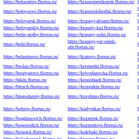
https://beloostrov.florrus.ru/
https://krasnoperekopsk.florrus.ru/
https://beloysovo.florrus.ru/
https://krasnoslobodsk.florrus.ru/
https://beloyarsk.florrus.ru/
https://krasnyj-desant.florrus.ru/
https://beloyarskiy.florrus.ru/
https://krasniy-kut.florrus.ru/
https://belie-stolby.florrus.ru/
https://krasniy-sulin.florrus.ru/
https://krasnyj-yar-omsk-
https://belii.florrus.ru/
obl.florrus.ru/
https://belaninovo.florrus.ru/
https://kratovo.florrus.ru/
https://beslan.florrus.ru/
https://kremenki.florrus.ru/
https://bespyatovo.florrus.ru/
https://krivodanovka.florrus.ru/
https://bikin.florrus.ru/
https://kronshtadt.florrus.ru/
https://biruch.florrus.ru/
https://kropotkin.florrus.ru/
https://blagodarniy.florrus.ru/
https://kuvshino.florrus.ru/
https://bobrov.florrus.ru/
https://kudymkar.florrus.ru/
https://bogdanovich.florrus.ru/
https://kuznetsk.florrus.ru/
https://bogorodick.florrus.ru/
https://kuzmolovo.florrus.ru/
https://bogotol.florrus.ru/
https://kulebaki.florrus.ru/
https://boksitogorsk.florrus.ru/
https://kungur.florrus.ru/