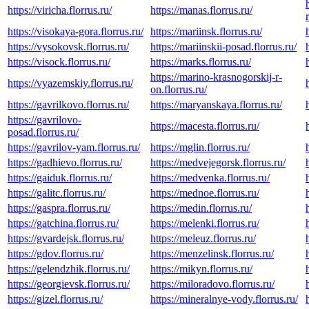
https://viricha.florrus.ru/
https://manas.florrus.ru/
https://visokaya-gora.florrus.ru/
https://mariinsk.florrus.ru/
https://vysokovsk.florrus.ru/
https://mariinskii-posad.florrus.ru/
https://visock.florrus.ru/
https://marks.florrus.ru/
https://marino-krasnogorskij-r-
https://vyazemskiy.florrus.ru/
on.florrus.ru/
https://gavrilkovo.florrus.ru/
https://maryanskaya.florrus.ru/
https://gavrilovo-
https://macesta.florrus.ru/
posad.florrus.ru/
https://gavrilov-yam.florrus.ru/
https://mglin.florrus.ru/
https://gadhievo.florrus.ru/
https://medvejegorsk.florrus.ru/
https://gaiduk.florrus.ru/
https://medvenka.florrus.ru/
https://galitc.florrus.ru/
https://mednoe.florrus.ru/
https://gaspra.florrus.ru/
https://medin.florrus.ru/
https://gatchina.florrus.ru/
https://melenki.florrus.ru/
https://gvardejsk.florrus.ru/
https://meleuz.florrus.ru/
https://gdov.florrus.ru/
https://menzelinsk.florrus.ru/
https://gelendzhik.florrus.ru/
https://mikyn.florrus.ru/
https://georgievsk.florrus.ru/
https://miloradovo.florrus.ru/
https://gizel.florrus.ru/
https://mineralnye-vody.florrus.ru/