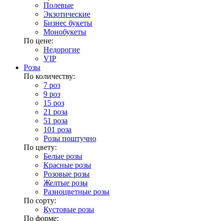
Полевые
Экзотические
Бизнес букеты
Монобукеты
По цене:
Недорогие
VIP
Розы
По количеству:
7 роз
9 роз
15 роз
21 роза
51 роза
101 роза
Розы поштучно
По цвету:
Белые розы
Красные розы
Розовые розы
Желтые розы
Разноцветные розы
По сорту:
Кустовые розы
По форме: