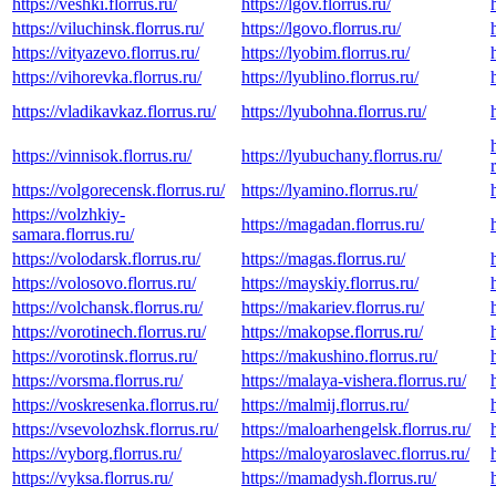
https://veshki.florrus.ru/
https://lgov.florrus.ru/
https://viluchinsk.florrus.ru/
https://lgovo.florrus.ru/
https://vityazevo.florrus.ru/
https://lyobim.florrus.ru/
https://vihorevka.florrus.ru/
https://lyublino.florrus.ru/
https://vladikavkaz.florrus.ru/
https://lyubohna.florrus.ru/
https://vinnisok.florrus.ru/
https://lyubuchany.florrus.ru/
https://volgorecensk.florrus.ru/
https://lyamino.florrus.ru/
https://volzhkiy-
https://magadan.florrus.ru/
samara.florrus.ru/
https://volodarsk.florrus.ru/
https://magas.florrus.ru/
https://volosovo.florrus.ru/
https://mayskiy.florrus.ru/
https://volchansk.florrus.ru/
https://makariev.florrus.ru/
https://vorotinech.florrus.ru/
https://makopse.florrus.ru/
https://vorotinsk.florrus.ru/
https://makushino.florrus.ru/
https://vorsma.florrus.ru/
https://malaya-vishera.florrus.ru/
https://voskresenka.florrus.ru/
https://malmij.florrus.ru/
https://vsevolozhsk.florrus.ru/
https://maloarhengelsk.florrus.ru/
https://vyborg.florrus.ru/
https://maloyaroslavec.florrus.ru/
https://vyksa.florrus.ru/
https://mamadysh.florrus.ru/