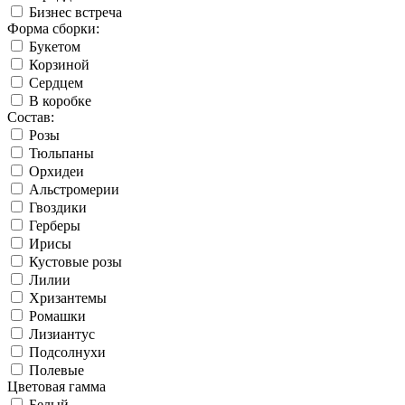
Бизнес встреча
Форма сборки:
Букетом
Корзиной
Сердцем
В коробке
Состав:
Розы
Тюльпаны
Орхидеи
Альстромерии
Гвоздики
Герберы
Ирисы
Кустовые розы
Лилии
Хризантемы
Ромашки
Лизиантус
Подсолнухи
Полевые
Цветовая гамма
Белый