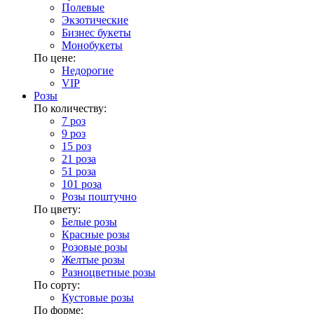
Полевые
Экзотические
Бизнес букеты
Монобукеты
По цене:
Недорогие
VIP
Розы
По количеству:
7 роз
9 роз
15 роз
21 роза
51 роза
101 роза
Розы поштучно
По цвету:
Белые розы
Красные розы
Розовые розы
Желтые розы
Разноцветные розы
По сорту:
Кустовые розы
По форме: