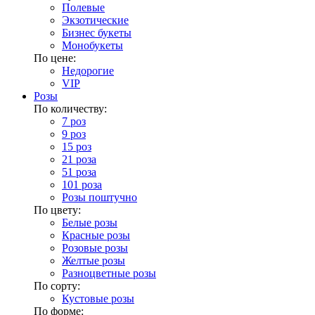
Полевые
Экзотические
Бизнес букеты
Монобукеты
По цене:
Недорогие
VIP
Розы
По количеству:
7 роз
9 роз
15 роз
21 роза
51 роза
101 роза
Розы поштучно
По цвету:
Белые розы
Красные розы
Розовые розы
Желтые розы
Разноцветные розы
По сорту:
Кустовые розы
По форме: