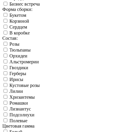
Бизнес встреча
Форма сборки:
Букетом
Корзиной
Сердцем
В коробке
Состав:
Розы
Тюльпаны
Орхидеи
Альстромерии
Гвоздики
Герберы
Ирисы
Кустовые розы
Лилии
Хризантемы
Ромашки
Лизиантус
Подсолнухи
Полевые
Цветовая гамма
Белый