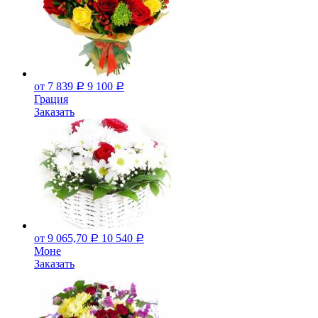
от 7 839
9 100
Р
Р
Грация
Заказать
от 9 065,70
10 540
Р
Р
Моне
Заказать