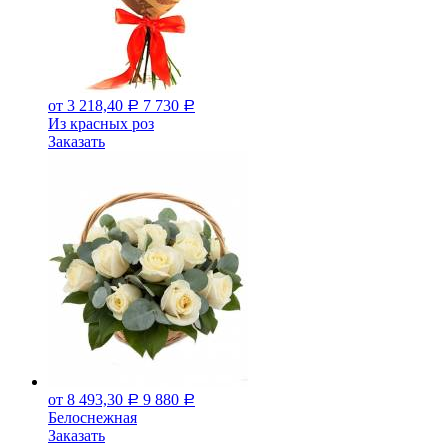
от 3 218,40
7 730
Р
Р
Из красных роз
Заказать
от 8 493,30
9 880
Р
Р
Белоснежная
Заказать