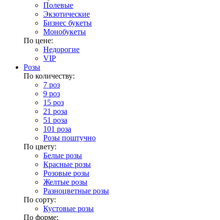
Полевые
Экзотические
Бизнес букеты
Монобукеты
По цене:
Недорогие
VIP
Розы
По количеству:
7 роз
9 роз
15 роз
21 роза
51 роза
101 роза
Розы поштучно
По цвету:
Белые розы
Красные розы
Розовые розы
Желтые розы
Разноцветные розы
По сорту:
Кустовые розы
По форме: