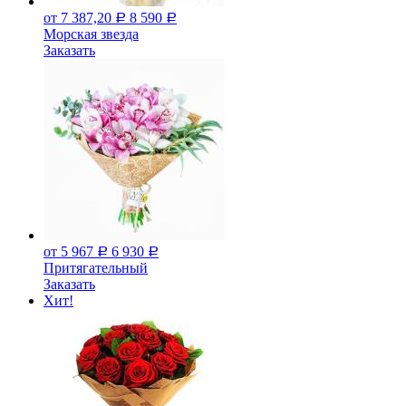
от 7 387,20
8 590
Р
Р
Морская звезда
Заказать
от 5 967
6 930
Р
Р
Притягательный
Заказать
Хит!