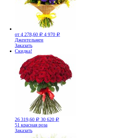
от 4 278,60
4 970
Р
Р
Джeнтельмен
Заказать
Скидка!
26 319,60
30 620
Р
Р
51 красная роза
Заказать