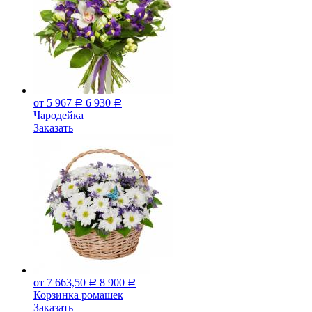
от 5 967
6 930
Р
Р
Чародейка
Заказать
от 7 663,50
8 900
Р
Р
Корзинка ромашек
Заказать