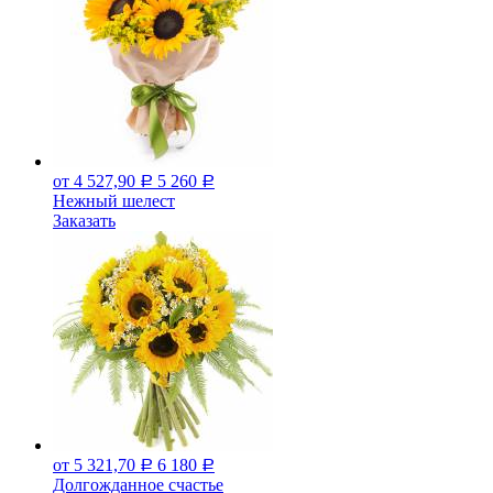
от 4 527,90
5 260
Р
Р
Нежный шелест
Заказать
от 5 321,70
6 180
Р
Р
Долгожданное счастье