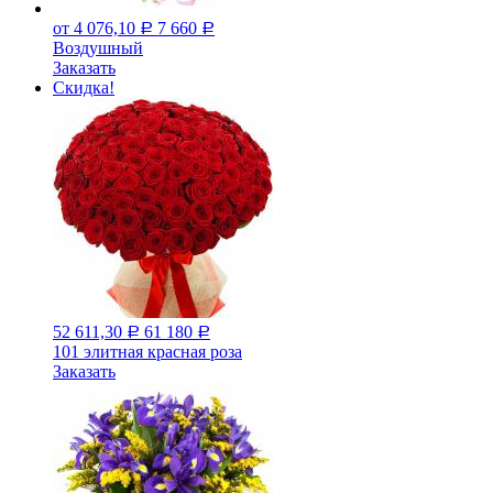
от 4 076,10
7 660
Р
Р
Воздушный
Заказать
Скидка!
52 611,30
61 180
Р
Р
101 элитная красная роза
Заказать