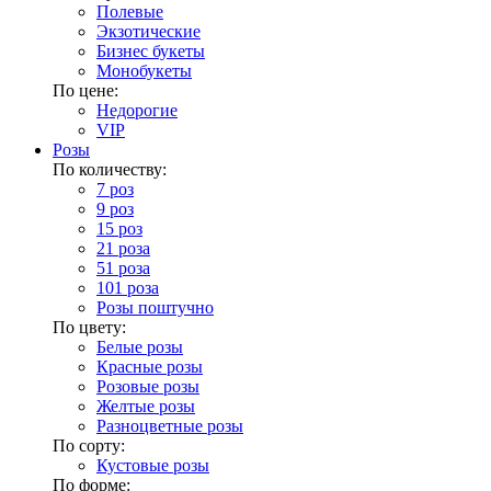
Полевые
Экзотические
Бизнес букеты
Монобукеты
По цене:
Недорогие
VIP
Розы
По количеству:
7 роз
9 роз
15 роз
21 роза
51 роза
101 роза
Розы поштучно
По цвету:
Белые розы
Красные розы
Розовые розы
Желтые розы
Разноцветные розы
По сорту:
Кустовые розы
По форме: