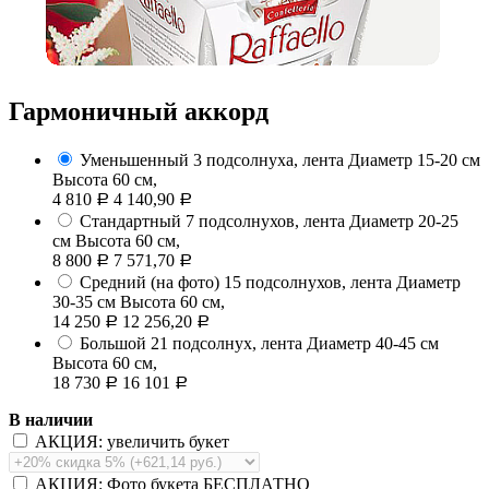
Гармоничный аккорд
Уменьшенный
3 подсолнуха, лента
Диаметр 15-20 см
Высота 60 см,
4 810
4 140,90
Р
Р
Стандартный
7 подсолнухов, лента
Диаметр 20-25
см Высота 60 см,
8 800
7 571,70
Р
Р
Средний (на фото)
15 подсолнухов, лента
Диаметр
30-35 см Высота 60 см,
14 250
12 256,20
Р
Р
Большой
21 подсолнух, лента
Диаметр 40-45 см
Высота 60 см,
18 730
16 101
Р
Р
В наличии
АКЦИЯ: увеличить букет
АКЦИЯ: Фото букета БЕСПЛАТНО